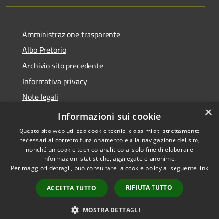
Amministrazione trasparente
Albo Pretorio
Archivio sito precedente
Informativa privacy
Note legali
×
Dichiarazione di accessibilità
Informazioni sui cookie
Questo sito web utilizza cookie tecnici e assimilati strettamente
necessari al corretto funzionamento e alla navigazione del sito,
nonché un cookie tecnico analitico al solo fine di elaborare
informazioni statistiche, aggregate e anonime.
RSS
Copyright © 2026 • Comune di
Per maggiori dettagli, può consultare la cookie policy al seguente
link
Accessibilità
Osio Sopra • Powered by
Privacy
Municipium
Accesso
•
RIFIUTA TUTTO
ACCETTA TUTTO
Cookie
redazione
Mappa del sito
MOSTRA DETTAGLI