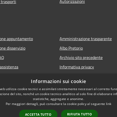
Autorizzazioni
 trasporti
ione appuntamento
Amministrazione trasparente
one disservizio
Albo Pretorio
FAQ
Archivio sito precedente
 assistenza
Informativa privacy
Note legali
Informazioni sui cookie
Dichiarazione di accessibilità
web utilizza cookie tecnici e assimilati strettamente necessari al corretto fu
azione del sito, nonché un cookie tecnico analitico al solo fine di elaborare i
statistiche, aggregate e anonime.
Per maggiori dettagli, può consultare la cookie policy al seguente
link
RIFIUTA TUTTO
ACCETTA TUTTO