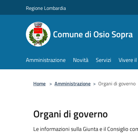
Salta al contenuto principale
Regione Lombardia
Comune di Osio Sopra
Amministrazione
Novità
Servizi
Vivere 
Home
>
Amministrazione
>
Organi di governo
Organi di governo
Le informazioni sulla Giunta e il Consiglio com