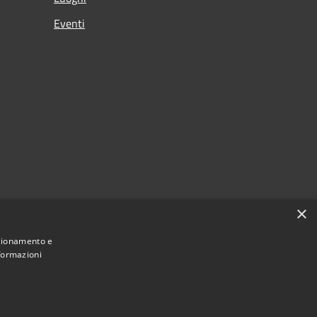
Eventi
×
nzionamento e
nformazioni