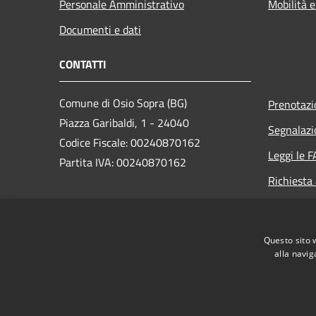
Personale Amministrativo
Mobilità e
Documenti e dati
CONTATTI
Comune di Osio Sopra (BG)
Prenotaz
Piazza Garibaldi, 1 - 24040
Segnalazi
Codice Fiscale: 00240870162
Leggi le 
Partita IVA: 00240870162
Richiesta
PEC:
comune.osiosopra@pec.regione.lombardia.it
Questo sito 
Centralino Unico: +39 035 500121
alla navig