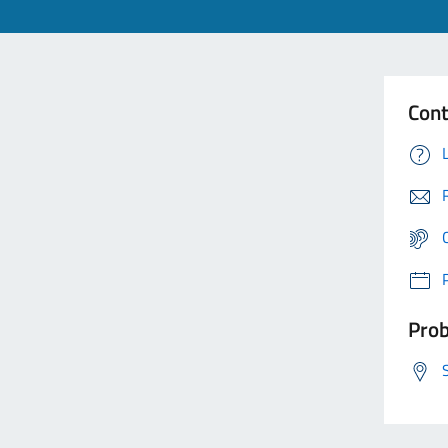
Cont
Prob