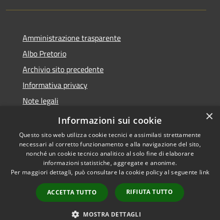
Amministrazione trasparente
Albo Pretorio
Archivio sito precedente
Informativa privacy
Note legali
×
Dichiarazione di accessibilità
Informazioni sui cookie
Questo sito web utilizza cookie tecnici e assimilati strettamente
necessari al corretto funzionamento e alla navigazione del sito,
nonché un cookie tecnico analitico al solo fine di elaborare
informazioni statistiche, aggregate e anonime.
RSS
Copyright © 2026 • Comune di
Per maggiori dettagli, può consultare la cookie policy al seguente
link
Accessibilità
Osio Sopra • Powered by
Privacy
Municipium
Accesso
•
RIFIUTA TUTTO
ACCETTA TUTTO
Cookie
redazione
Mappa del sito
MOSTRA DETTAGLI