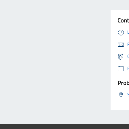
Cont
Prob