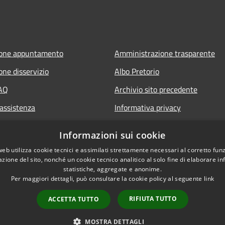
ione appuntamento
Amministrazione trasparente
one disservizio
Albo Pretorio
FAQ
Archivio sito precedente
 assistenza
Informativa privacy
Note legali
Informazioni sui cookie
Dichiarazione di accessibilità
web utilizza cookie tecnici e assimilati strettamente necessari al corretto fu
azione del sito, nonché un cookie tecnico analitico al solo fine di elaborare i
statistiche, aggregate e anonime.
Per maggiori dettagli, può consultare la cookie policy al seguente
link
RIFIUTA TUTTO
ACCETTA TUTTO
l sito
Copyright © 2026 • Comune di O
MOSTRA DETTAGLI