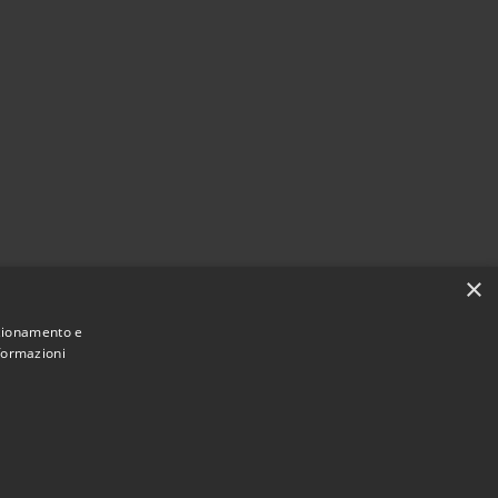
×
nzionamento e
nformazioni
Municipium
Accesso redazione
sio Sopra • Powered by
•