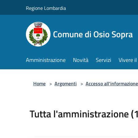
Salta al contenuto principale
Regione Lombardia
Comune di Osio Sopra
Amministrazione
Novità
Servizi
Vivere 
Home
>
Argomenti
>
Accesso all'informazione
Tutta l'amministrazione (