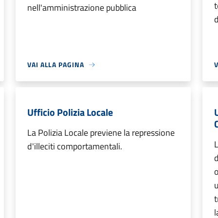
t
nell'amministrazione pubblica
d
VAI ALLA PAGINA
V
Ufficio Polizia Locale
La Polizia Locale previene la repressione
L
d'illeciti comportamentali.
o
u
t
l