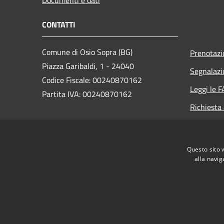
CONTATTI
Comune di Osio Sopra (BG)
Prenotaz
Piazza Garibaldi, 1 - 24040
Segnalazi
Codice Fiscale: 00240870162
Leggi le 
Partita IVA: 00240870162
Richiesta
PEC:
comune.osiosopra@pec.regione.lombardia.it
Questo sito 
Centralino Unico: +39 035 500121
alla navig
RSS
Accessibilità
Privacy
Cookie
Mappa de